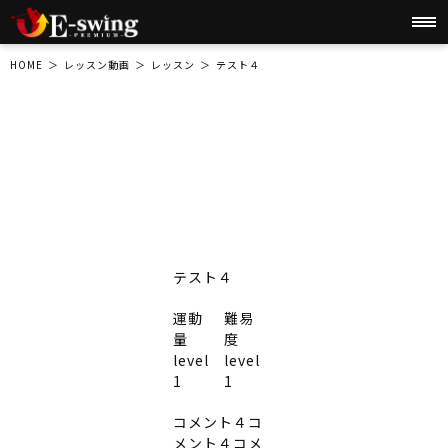
初心者の方
レッスンの流
施設・サービ
よくあるご質
お客様の
アクセ
営業時
へ
れ
ス
問
声
ス
間
HOME
レッスン動画
レッスン
テスト４
テスト４
運動
難易
量
度
level
level
1
1
コメント４コ
メント４コメ