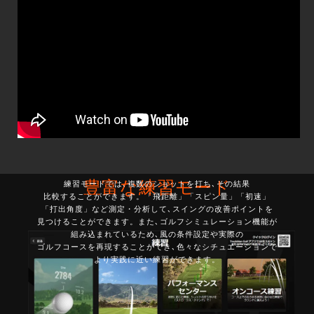
豊富な練習モード
練習モードでは､複数のショットを打ち､その結果
比較することができます。「飛距離」「スピン量」「初速」
「打出角度」など測定・分析して､スイングの改善ポイントを
見つけることができます。また､ゴルフシミュレーション機能が
組み込まれているため､風の条件設定や実際の
ゴルフコースを再現することができ､色々なシチュエーションで
より実践に近い練習ができます。