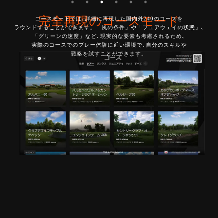
完全再現のコースモード
コースモードでは､詳細に再現した国内外240のコースを
ラウンドすることができます。「風の条件」や「フェアウェイの状態」､
「グリーンの速度」など､現実的な要素も考慮されるため､
実際のコースでのプレー体験に近い環境で､自分のスキルや
戦略を試すことができます。